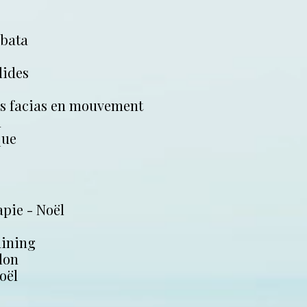
abata
lides
es facias en mouvement
n
que
pie - Noël
aining
lon
oël