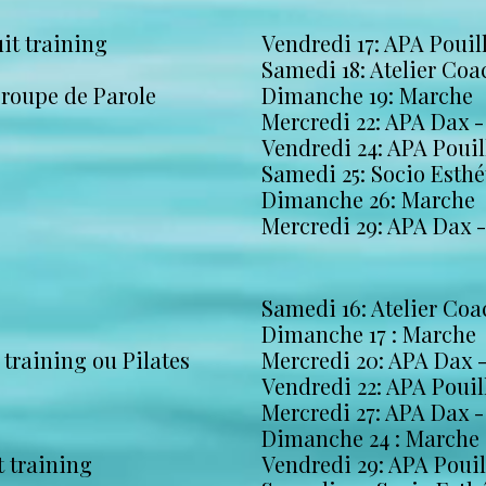
uit training
Vendredi 17: APA Pouil
Samedi 18: Atelier Co
Groupe de Parole
Dimanche 19: Marche
Mercredi 22: APA Dax -
Vendredi 24: APA Pouil
Samedi 25: Socio Esth
Dimanche 26: Marche
Mercredi 29: APA Dax 
Samedi 16: Atelier Co
Dimanche 17 : Marche
 training ou Pilates
Mercredi 20: APA Dax 
Vendredi 22: APA Pouil
Mercredi 27: APA Dax -
Dimanche 24 : Marche
t training
Vendredi 29: APA Poui