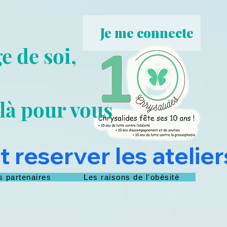
Je me connecte
e de soi,
 là pour vous
 reserver les ateliers
s partenaires
Les raisons de l'obésité