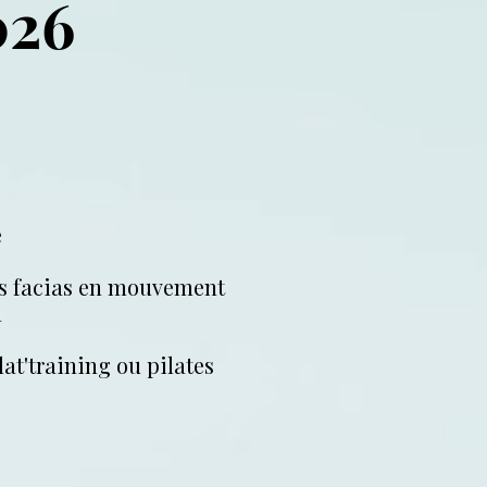
026
e
es facias en mouvement
n
at'training ou pilates