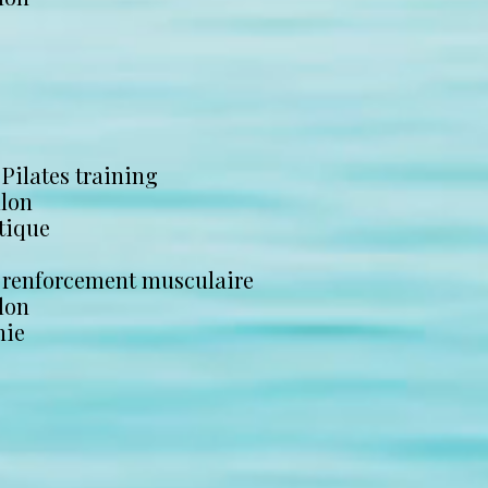
 Pilates training
llon
tique
- renforcement musculaire
lon
hie