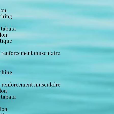
lon
aching
 tabata
lon
étique
- renforcement musculaire
aching
- renforcement musculaire
lon
 tabata
llon