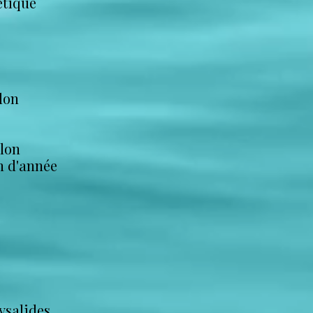
étique
lon
llon
in d'année
ysalides