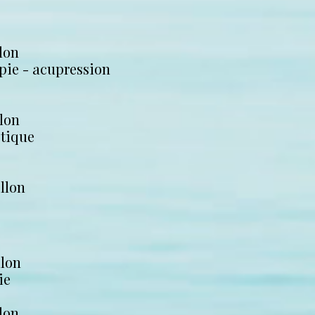
lon
pie - acupression
lon
étique
llon
llon
ie
lon